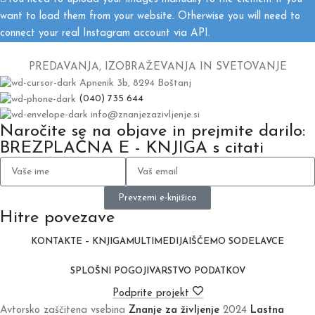
want to load them from your website. Otherwise you will need to
connect your real Instagram account via API.
PREDAVANJA, IZOBRAŽEVANJA IN SVETOVANJE
Apnenik 3b, 8294 Boštanj
(040) 735 644
info@znanjezazivljenje.si
Naročite se na objave in prejmite darilo:
BREZPLAČNA E - KNJIGA s citati
Prevzemi e-knjižico
Hitre povezave
KONTAKT
E – KNJIGA
MULTIMEDIJA
IŠČEMO SODELAVCE
SPLOŠNI POGOJI
VARSTVO PODATKOV
Podprite projekt
Avtorsko zaščitena vsebina
Znanje za življenje
2024
Lastna