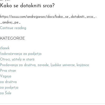
Kako se dotakniti srca?
https://issuu.com/andrejpesec/docs/kako_se_dotakniti_srca_-
_andrej_pe_
Continue reading
KATEGORIJE
članek
Izobraževanja za podjetja
Otroci, učitelji in starši
Predavanja za društva, zavode, ljudske univerze, knjižnice
Prva stran
Vzgoja
za društva
za podjetja
za Šole