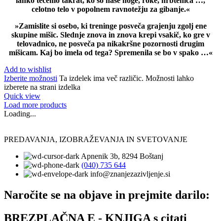
lahko tečemo takrat, ko so naše noge, roke, hrbtenica …,
celotno telo v popolnem ravnotežju za gibanje.«
»Zamislite si osebo, ki treninge posveča grajenju zgolj ene
skupine mišic. Slednje znova in znova krepi vsakič, ko gre v
telovadnico, ne posveča pa nikakršne pozornosti drugim
mišicam. Kaj bo imela od tega? Spremenila se bo v spako …«
Add to wishlist
Izberite možnosti
Ta izdelek ima več različic. Možnosti lahko
izberete na strani izdelka
Quick view
Load more products
Loading...
PREDAVANJA, IZOBRAŽEVANJA IN SVETOVANJE
Apnenik 3b, 8294 Boštanj
(040) 735 644
info@znanjezazivljenje.si
Naročite se na objave in prejmite darilo:
BREZPLAČNA E - KNJIGA s citati