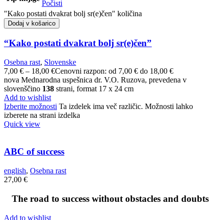
Počisti
"Kako postati dvakrat bolj sr(e)čen" količina
Dodaj v košarico
“Kako postati dvakrat bolj sr(e)čen”
Osebna rast
,
Slovenske
7,00
€
–
18,00
€
Cenovni razpon: od 7,00 € do 18,00 €
nova Mednarodna uspešnica dr. V.O. Ruzova, prevedena v
slovenščino
138
strani, format 17 x 24 cm
Add to wishlist
Izberite možnosti
Ta izdelek ima več različic. Možnosti lahko
izberete na strani izdelka
Quick view
ABC of success
english
,
Osebna rast
27,00
€
The road to success without obstacles and doubts
Add to wishlist