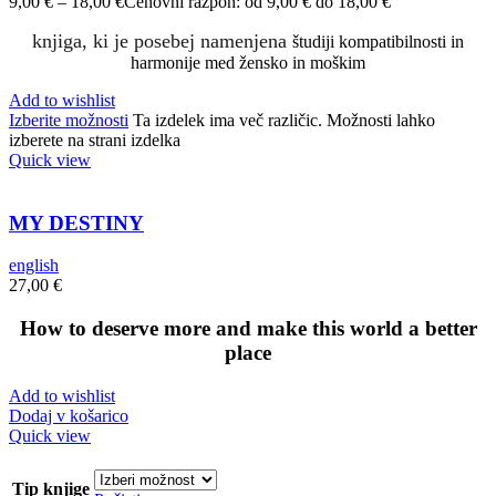
9,00
€
–
18,00
€
Cenovni razpon: od 9,00 € do 18,00 €
knjiga, ki je posebej namenjena
študiji kompatibilnosti in
harmonije med žensko in moškim
Add to wishlist
Izberite možnosti
Ta izdelek ima več različic. Možnosti lahko
izberete na strani izdelka
Quick view
MY DESTINY
english
27,00
€
How to deserve more and make this world a better
place
Add to wishlist
Dodaj v košarico
Quick view
Tip knjige