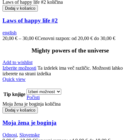
Laws of happy life #2 količina
Dodaj v košarico
Laws of happy life #2
english
20,00
€
–
30,00
€
Cenovni razpon: od 20,00 € do 30,00 €
Mighty powers of the universe
Add to wishlist
Izberite možnosti
Ta izdelek ima več različic. Možnosti lahko
izberete na strani izdelka
Quick view
Tip knjige
Počisti
Moja žena je boginja količina
Dodaj v košarico
Moja žena je boginja
Odnosi
,
Slovenske