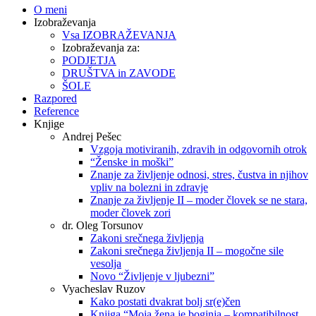
O meni
Izobraževanja
Vsa IZOBRAŽEVANJA
Izobraževanja za:
PODJETJA
DRUŠTVA in ZAVODE
ŠOLE
Razpored
Reference
Knjige
Andrej Pešec
Vzgoja motiviranih, zdravih in odgovornih otrok
“Ženske in moški”
Znanje za življenje odnosi, stres, čustva in njihov
vpliv na bolezni in zdravje
Znanje za življenje II – moder človek se ne stara,
moder človek zori
dr. Oleg Torsunov
Zakoni srečnega življenja
Zakoni srečnega življenja II – mogočne sile
vesolja
Novo “Življenje v ljubezni”
Vyacheslav Ruzov
Kako postati dvakrat bolj sr(e)čen
Knjiga “Moja žena je boginja – kompatibilnost