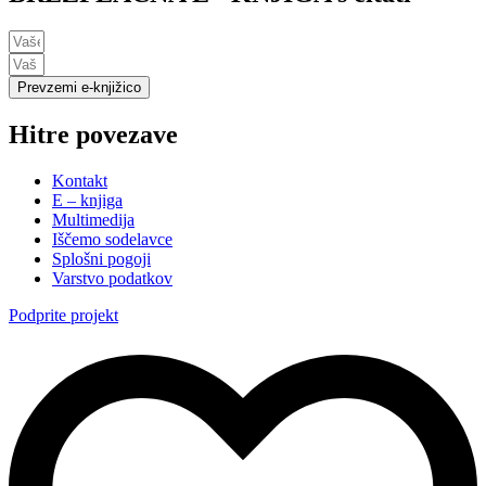
Prevzemi e-knjižico
Hitre povezave
Kontakt
E – knjiga
Multimedija
Iščemo sodelavce
Splošni pogoji
Varstvo podatkov
Podprite projekt