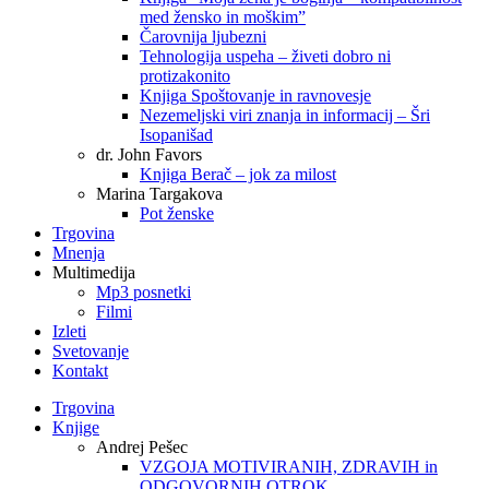
med žensko in moškim”
Čarovnija ljubezni
Tehnologija uspeha – živeti dobro ni
protizakonito
Knjiga Spoštovanje in ravnovesje
Nezemeljski viri znanja in informacij – Šri
Isopanišad
dr. John Favors
Knjiga Berač – jok za milost
Marina Targakova
Pot ženske
Trgovina
Mnenja
Multimedija
Mp3 posnetki
Filmi
Izleti
Svetovanje
Kontakt
Trgovina
Knjige
Andrej Pešec
VZGOJA MOTIVIRANIH, ZDRAVIH in
ODGOVORNIH OTROK