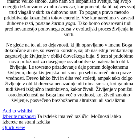
imamo veliko smolo. Zato nam Šri Isopanišad svetuje, naj svojo
energijo izžarevamo v duhu
isavasya
, kar pomeni, da bi naj ves svoj
trud vlagali v skrb za duhovno rast. To poganja pravo metodo
pridobivanja kozmičnih tokov energije. Vse kar naredimo v zavesti
duhovne rasti, postane
karma-yoga
. Tako bomo obvarovani tudi
pred nevarnostjo ponovnega zdrsa v evolucijski proces življenja in
smrti.
Ne glede na to, ali so dejavnosti, ki jih opravljamo v imenu Boga
dokončane ali ne, so vseeno koristne, saj ob naslednji reinkarnaciji
zagotavljajo življenje v obliki človeškega bitja. S tem si pridobimo
novo priložnost za doseganje osvoboditve iz materialnih oblik
življenja. Le tovrstno prizadevanje daje pomen dolgoletnemu
življenju, dolga življenjska pot sama po sebi namreč nima prave
vrednosti. Drevo lahko živi in diha več stoletij, ampak tako dolgo
življenje v obliki drevesa nenazadnje niti nima smisla, kot ga nima
tudi živeti izključno instinktivno, kakor živali. Življenje v ponižni
osredotočenosti na Boga ima večjo vrednost, kot živeti zmotno
življenje, posvečeno brezbožnemu altruizmu ali socializmu.
Add to wishlist
Izberite možnosti
Ta izdelek ima več različic. Možnosti lahko
izberete na strani izdelka
Quick view