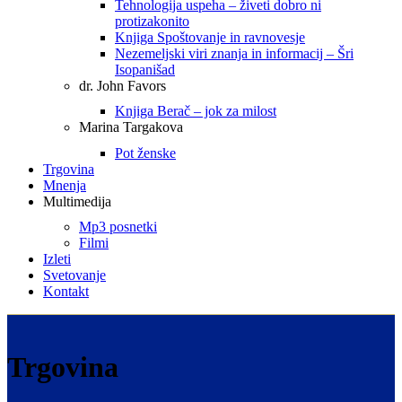
Tehnologija uspeha – živeti dobro ni
protizakonito
Knjiga Spoštovanje in ravnovesje
Nezemeljski viri znanja in informacij – Šri
Isopanišad
dr. John Favors
Knjiga Berač – jok za milost
Marina Targakova
Pot ženske
Trgovina
Mnenja
Multimedija
Mp3 posnetki
Filmi
Izleti
Svetovanje
Kontakt
Trgovina