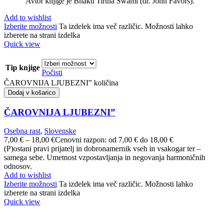
Avtor knjige je Bhakti Tirtha Swami (dr. John Favors).
Add to wishlist
Izberite možnosti
Ta izdelek ima več različic. Možnosti lahko
izberete na strani izdelka
Quick view
Tip knjige
Počisti
ČAROVNIJA LJUBEZNI” količina
Dodaj v košarico
ČAROVNIJA LJUBEZNI”
Osebna rast
,
Slovenske
7,00
€
–
18,00
€
Cenovni razpon: od 7,00 € do 18,00 €
(P)ostani pravi prijatelj in dobronamernik vseh in vsakogar ter –
samega sebe. Umetnost vzpostavljanja in negovanja harmoničnih
odnosov.
Add to wishlist
Izberite možnosti
Ta izdelek ima več različic. Možnosti lahko
izberete na strani izdelka
Quick view