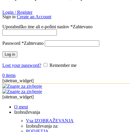
Login / Register
Sign in
Create an Account
Uporabniško ime ali e-poštni naslov
*
Zahtevano
Password
*
Zahtevano
Log in
Lost your password?
Remember me
0
items
[sitetran_widget]
[sitetran_widget]
O meni
Izobraževanja
Vsa IZOBRAŽEVANJA
Izobraževanja za:
PODJETJA