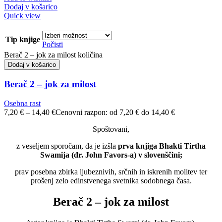
Dodaj v košarico
Quick view
Tip knjige
Počisti
Berač 2 – jok za milost količina
Dodaj v košarico
Berač 2 – jok za milost
Osebna rast
7,20
€
–
14,40
€
Cenovni razpon: od 7,20 € do 14,40 €
Spoštovani,
z veseljem sporočam, da je izšla
prva knjiga Bhakti Tirtha
Swamija (dr. John Favors-a) v slovenščini;
prav posebna zbirka ljubeznivih, srčnih in iskrenih molitev ter
prošenj zelo edinstvenega svetnika sodobnega časa.
Berač 2 – jok za milost