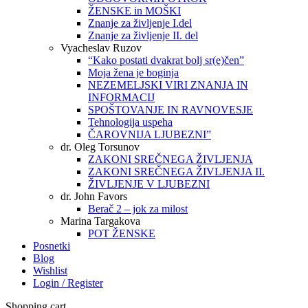
ŽENSKE in MOŠKI
Znanje za življenje I.del
Znanje za življenje II. del
Vyacheslav Ruzov
“Kako postati dvakrat bolj sr(e)čen”
Moja žena je boginja
NEZEMELJSKI VIRI ZNANJA IN
INFORMACIJ
SPOŠTOVANJE IN RAVNOVESJE
Tehnologija uspeha
ČAROVNIJA LJUBEZNI”
dr. Oleg Torsunov
ZAKONI SREČNEGA ŽIVLJENJA
ZAKONI SREČNEGA ŽIVLJENJA II.
ŽIVLJENJE V LJUBEZNI
dr. John Favors
Berač 2 – jok za milost
Marina Targakova
POT ŽENSKE
Posnetki
Blog
Wishlist
Login / Register
Shopping cart