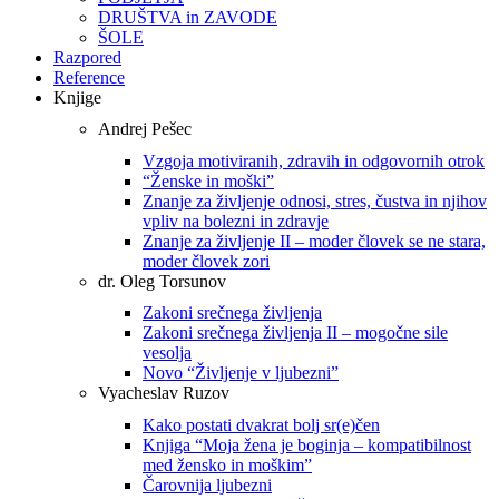
DRUŠTVA in ZAVODE
ŠOLE
Razpored
Reference
Knjige
Andrej Pešec
Vzgoja motiviranih, zdravih in odgovornih otrok
“Ženske in moški”
Znanje za življenje odnosi, stres, čustva in njihov
vpliv na bolezni in zdravje
Znanje za življenje II – moder človek se ne stara,
moder človek zori
dr. Oleg Torsunov
Zakoni srečnega življenja
Zakoni srečnega življenja II – mogočne sile
vesolja
Novo “Življenje v ljubezni”
Vyacheslav Ruzov
Kako postati dvakrat bolj sr(e)čen
Knjiga “Moja žena je boginja – kompatibilnost
med žensko in moškim”
Čarovnija ljubezni