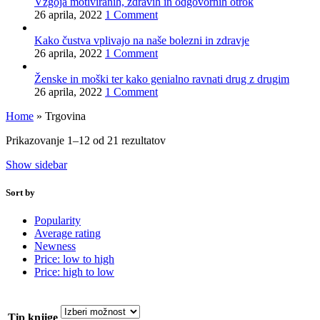
Vzgoja motiviranih, zdravih in odgovornih otrok
26 aprila, 2022
1 Comment
Kako čustva vplivajo na naše bolezni in zdravje
26 aprila, 2022
1 Comment
Ženske in moški ter kako genialno ravnati drug z drugim
26 aprila, 2022
1 Comment
Home
»
Trgovina
Prikazovanje 1–12 od 21 rezultatov
Show sidebar
Sort by
Popularity
Average rating
Newness
Price: low to high
Price: high to low
Tip knjige