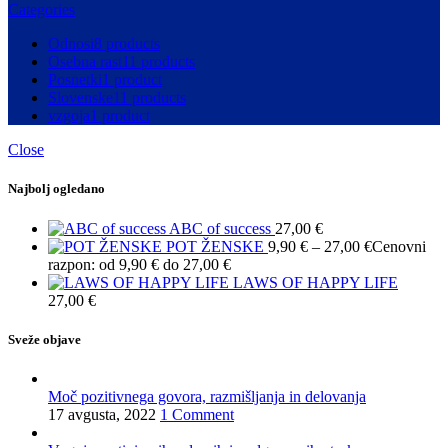
Categories
Odnosi
8 products
Osebna rast
11 products
Posnetki
1 product
Slovenske
11 products
vzgoja
1 product
Close
Najbolj ogledano
ABC of success
27,00
€
POT ŽENSKE
9,90
€
–
27,00
€
Cenovni
razpon: od 9,90 € do 27,00 €
LAWS OF HAPPY LIFE
27,00
€
Sveže objave
Moč pozitivnega govora, razmišljanja in delovanja
17 avgusta, 2022
1 Comment