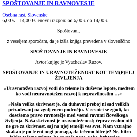
SPOŠTOVANJE IN RAVNOVESJE
Osebna rast
,
Slovenske
6,00
€
–
14,00
€
Cenovni razpon: od 6,00 € do 14,00 €
Spoštovani,
z veseljem sporočam, da je izšla knjiga prevedena v slovenščino
SPOŠTOVANJE IN RAVNOVESJE
Avtor knjige je Vyacheslav Ruzov.
SPOŠTOVANJE IN URAVNOTEŽENOST KOT TEM(P)ELJ
ŽIVLJENJA
»Uravnotežen razvoj vodi do telesne in duševne lepote, medtem
ko vodi neuravnotežen razvoj k nepravilnostim …«
»Naša velika skrivnost je, da duhovni preboj ni sad velikih
prizadevanj na zgolj enem področju. V resnici se zgodi, ko
dosežemo pravo ravnotežje med vsemi ravnmi človeškega
življenja. Naša skrivnost je uravnoteženost; čeprav realno niti
ne gre za skrivnost, saj na njej temelji ves svet. Nam vztrajno
skakanje po le eni nogi pomaga, da tečemo hitreje? Ne, hitro