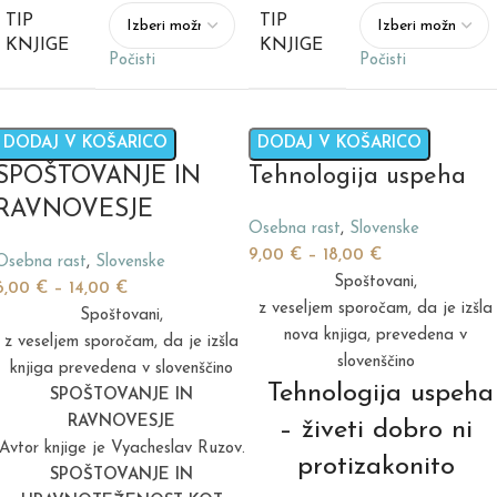
TIP
TIP
KNJIGE
KNJIGE
Počisti
Počisti
DODAJ V KOŠARICO
DODAJ V KOŠARICO
SPOŠTOVANJE IN
Tehnologija uspeha
RAVNOVESJE
Osebna rast
,
Slovenske
9,00
€
–
18,00
€
Osebna rast
,
Slovenske
Spoštovani,
6,00
€
–
14,00
€
z veseljem sporočam, da je izšla
Spoštovani,
nova knjiga, prevedena v
z veseljem sporočam, da je izšla
slovenščino
knjiga prevedena v slovenščino
Tehnologija uspeha
SPOŠTOVANJE IN
RAVNOVESJE
– živeti dobro ni
Avtor knjige je Vyacheslav Ruzov.
protizakonito
SPOŠTOVANJE IN