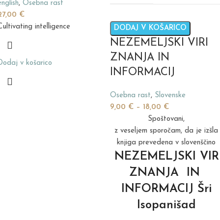
english
,
Osebna rast
27,00
€
Cultivating intelligence
DODAJ V KOŠARICO
NEZEMELJSKI VIRI
ZNANJA IN
Dodaj v košarico
INFORMACIJ
Osebna rast
,
Slovenske
9,00
€
–
18,00
€
Spoštovani,
z veseljem sporočam, da je izšla
knjiga prevedena v slovenščino
NEZEMELJSKI
VIR
ZNANJA IN
INFORMACIJ
Šri
Isopanišad