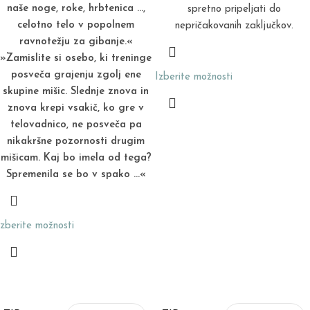
naše noge, roke, hrbtenica …,
spretno pripeljati do
celotno telo v popolnem
nepričakovanih zaključkov.
ravnotežju za gibanje.«
»Zamislite si osebo, ki treninge
posveča grajenju zgolj ene
Izberite možnosti
skupine mišic. Slednje znova in
znova krepi vsakič, ko gre v
telovadnico, ne posveča pa
nikakršne pozornosti drugim
mišicam. Kaj bo imela od tega?
Spremenila se bo v spako …«
Izberite možnosti