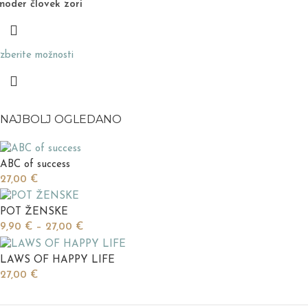
moder človek zori
Izberite možnosti
NAJBOLJ OGLEDANO
ABC of success
27,00
€
POT ŽENSKE
9,90
€
–
27,00
€
LAWS OF HAPPY LIFE
27,00
€