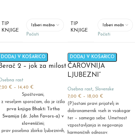
TIP
TIP
KNJIGE
KNJIGE
Počisti
Počisti
DODAJ V KOŠARICO
DODAJ V KOŠARICO
Berač 2 – jok za milost
ČAROVNIJA
LJUBEZNI”
Osebna rast
7,20
€
–
14,40
€
Osebna rast
,
Slovenske
Spoštovani,
7,00
€
–
18,00
€
z veseljem sporočam, da je izšla
(P)ostani pravi prijatelj in
prva knjiga Bhakti Tirtha
dobronamernik vseh in vsakogar
Swamija (dr. John Favors-a) v
ter – samega sebe. Umetnost
slovenščini;
vzpostavljanja in negovanja
prav posebna zbirka ljubeznivih,
harmoničnih odnosov.