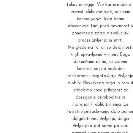
tokov energije. Vse kar naredimo 
zavesti duhovne rasti, postane
karma-yoga
. Tako bomo
obvarovani tudi pred nevarnostjo
ponovnega zdrsa v evolucijski
proces življenja in smrti.
Ne glede na to, ali so dejavnosti
ki jih opravljamo v imenu Boga
dokončane ali ne, so vseeno
koristne, saj ob naslednji
reinkarnaciji zagotavljajo življenj
v obliki človeškega bitja. S tem si
pridobimo novo priložnost za
doseganje osvoboditve iz
materialnih oblik življenja. Le
tovrstno prizadevanje daje pome
dolgoletnemu življenju, dolga
življenjska pot sama po sebi