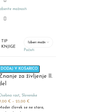
Izberite možnosti
TIP
KNJIGE
Počisti
DODAJ V KOŠARICO
Znanje za življenje II.
del
Osebna rast
,
Slovenske
9,00
€
–
23,00
€
Moder človek se ne stara,