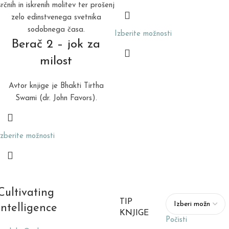
srčnih in iskrenih molitev ter prošenj
zelo edinstvenega svetnika
sodobnega časa.
Izberite možnosti
Berač 2 – jok za
milost
Avtor knjige je Bhakti Tirtha
Swami (dr. John Favors).
Izberite možnosti
Cultivating
TIP
intelligence
KNJIGE
Počisti