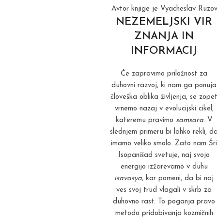
Avtor knjige je Vyacheslav Ruzov
NEZEMELJSKI VIR
ZNANJA IN
INFORMACIJ
Če zapravimo priložnost za
duhovni razvoj, ki nam ga ponuja
človeška oblika življenja, se zope
vrnemo nazaj v evolucijski cikel,
kateremu pravimo
samsara
. V
slednjem primeru bi lahko rekli, d
imamo veliko smolo. Zato nam Šri
Isopanišad svetuje, naj svojo
energijo izžarevamo v duhu
isavasya
, kar pomeni, da bi naj
ves svoj trud vlagali v skrb za
duhovno rast. To poganja pravo
metodo pridobivanja kozmičnih