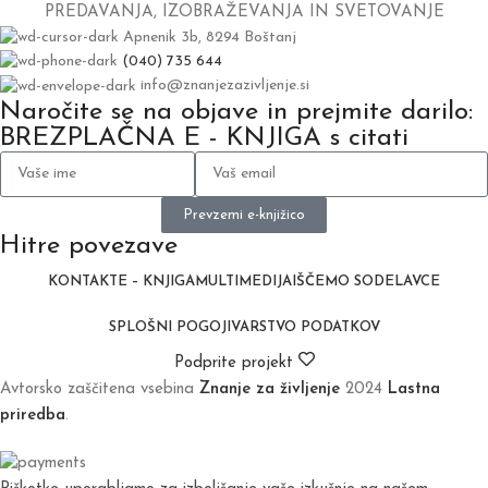
PREDAVANJA, IZOBRAŽEVANJA IN SVETOVANJE
Apnenik 3b, 8294 Boštanj
(040) 735 644
info@znanjezazivljenje.si
Naročite se na objave in prejmite darilo:
BREZPLAČNA E - KNJIGA s citati
Prevzemi e-knjižico
Hitre povezave
KONTAKT
E – KNJIGA
MULTIMEDIJA
IŠČEMO SODELAVCE
SPLOŠNI POGOJI
VARSTVO PODATKOV
Podprite projekt
Avtorsko zaščitena vsebina
Znanje za življenje
2024
Lastna
priredba
.