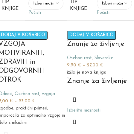
TIP
TIP
KNJIGE
KNJIGE
Počisti
Počisti
DODAJ V KOŠARICO
DODAJ V KOŠARICO
VZGOJA
Znanje za življenje
MOTIVIRANIH,
Osebna rast
,
Slovenske
ZDRAVIH in
9,90
€
–
27,00
€
ODGOVORNIH
izšla je
nova knjiga
OTROK
Znanje za življenje
Odnosi
,
Osebna rast
,
vzgoja
9,00
€
–
23,00
€
zgodbe, praktični primeri,
Izberite možnosti
priporočila za optimalno vzgojo in
delo z mladimi