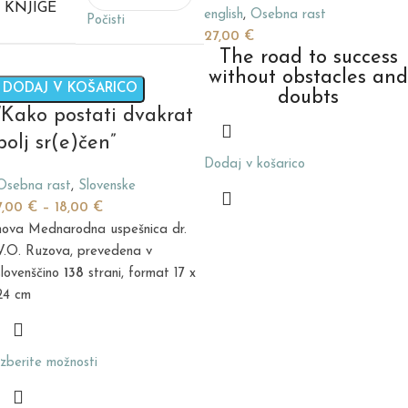
KNJIGE
english
,
Osebna rast
Počisti
27,00
€
The road to success
without obstacles and
DODAJ V KOŠARICO
doubts
“Kako postati dvakrat
bolj sr(e)čen”
Dodaj v košarico
Osebna rast
,
Slovenske
7,00
€
–
18,00
€
nova Mednarodna uspešnica dr.
V.O. Ruzova, prevedena v
slovenščino
138
strani, format 17 x
24 cm
Izberite možnosti