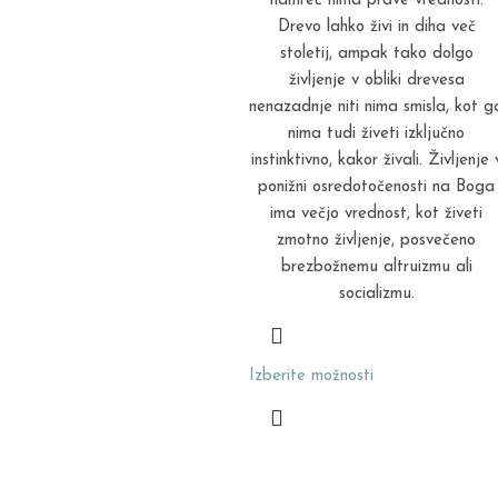
namreč nima prave vrednosti.
Drevo lahko živi in diha več
stoletij, ampak tako dolgo
življenje v obliki drevesa
nenazadnje niti nima smisla, kot g
nima tudi živeti izključno
instinktivno, kakor živali. Življenje 
ponižni osredotočenosti na Boga
ima večjo vrednost, kot živeti
zmotno življenje, posvečeno
brezbožnemu altruizmu ali
socializmu.
Izberite možnosti