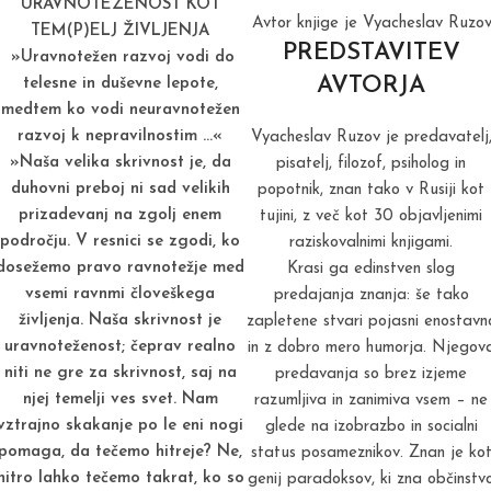
URAVNOTEŽENOST KOT
Avtor knjige je Vyacheslav Ruzov
TEM(P)ELJ ŽIVLJENJA
PREDSTAVITEV
»Uravnotežen razvoj vodi do
AVTORJA
telesne in duševne lepote,
medtem ko vodi neuravnotežen
razvoj k nepravilnostim …«
Vyacheslav Ruzov je predavatelj
»Naša velika skrivnost je, da
pisatelj, filozof, psiholog in
duhovni preboj ni sad velikih
popotnik, znan tako v Rusiji kot
prizadevanj na zgolj enem
tujini, z več kot 30 objavljenimi
področju. V resnici se zgodi, ko
raziskovalnimi knjigami.
dosežemo pravo ravnotežje med
Krasi ga edinstven slog
vsemi ravnmi človeškega
predajanja znanja: še tako
življenja. Naša skrivnost je
zapletene stvari pojasni enostavn
uravnoteženost; čeprav realno
in z dobro mero humorja. Njegov
niti ne gre za skrivnost, saj na
predavanja so brez izjeme
njej temelji ves svet. Nam
razumljiva in zanimiva vsem – ne
vztrajno skakanje po le eni nogi
glede na izobrazbo in socialni
pomaga, da tečemo hitreje? Ne,
status posameznikov. Znan je ko
hitro lahko tečemo takrat, ko so
genij paradoksov, ki zna občinstv