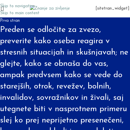
Skip to navigation
[sitetran_widget]
Skip to main content
Prva stran
Preden se odločite za zvezo,
preverite kako oseba reagira v
stresnih situacijah in skušnjavah; ne
glejte, kako se obnaša do vas,
ampak predvsem kako se vede do
starejših, otrok, revežev, bolnih,
invalidov, sovražnikov in živali, saj
utegnete biti v nasprotnem primeru
slej ko prej neprijetno presenečeni,