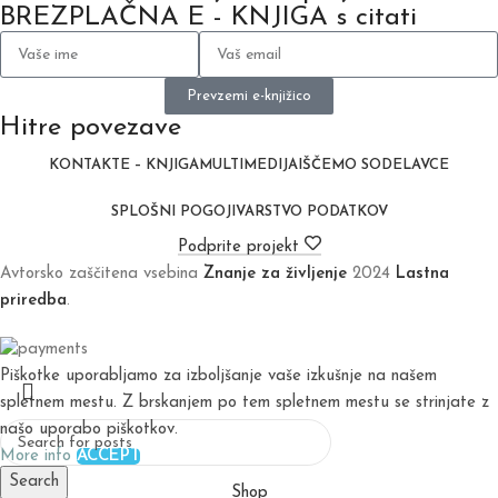
BREZPLAČNA E - KNJIGA s citati
Prevzemi e-knjižico
Hitre povezave
KONTAKT
E – KNJIGA
MULTIMEDIJA
IŠČEMO SODELAVCE
SPLOŠNI POGOJI
VARSTVO PODATKOV
Podprite projekt
Avtorsko zaščitena vsebina
Znanje za življenje
2024
Lastna
priredba
.
Piškotke uporabljamo za izboljšanje vaše izkušnje na našem
spletnem mestu. Z brskanjem po tem spletnem mestu se strinjate z
našo uporabo piškotkov.
More info
ACCEPT
Search
Shop