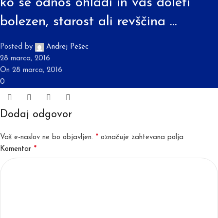
ko se odnos ohladi in vas doleti
bolezen, starost ali revščina …
Posted by
Andrej Pešec
28 marca, 2016
On 28 marca, 2016
0
Dodaj odgovor
*
Vaš e-naslov ne bo objavljen.
označuje zahtevana polja
*
Komentar