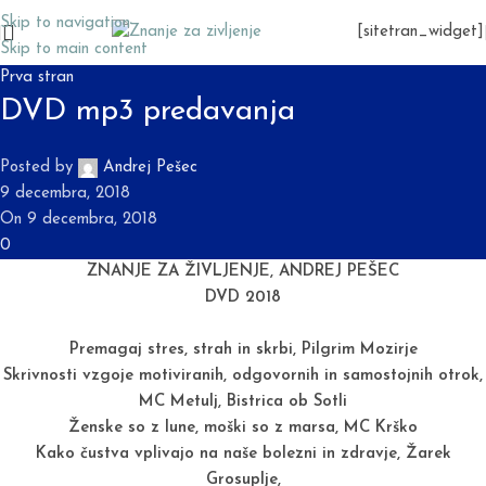
Skip to navigation
[sitetran_widget]
Skip to main content
Prva stran
DVD mp3 predavanja
Posted by
Andrej Pešec
9 decembra, 2018
On 9 decembra, 2018
0
ZNANJE ZA ŽIVLJENJE, ANDREJ PEŠEC
DVD 2018
Premagaj stres, strah in skrbi, Pilgrim Mozirje
Skrivnosti vzgoje motiviranih, odgovornih in samostojnih otrok,
MC Metulj, Bistrica ob Sotli
Ženske so z lune, moški so z marsa, MC Krško
Kako čustva vplivajo na naše bolezni in zdravje, Žarek
Grosuplje,