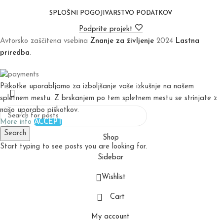
SPLOŠNI POGOJI
VARSTVO PODATKOV
Podprite projekt
Avtorsko zaščitena vsebina
Znanje za življenje
2024
Lastna
priredba
.
Piškotke uporabljamo za izboljšanje vaše izkušnje na našem
spletnem mestu. Z brskanjem po tem spletnem mestu se strinjate z
našo uporabo piškotkov.
More info
ACCEPT
Search
Shop
Start typing to see posts you are looking for.
Sidebar
Wishlist
Cart
My account