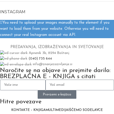
INSTAGRAM
You need to upload your images manually to the element if you
want to load them from your website. Otherwise you will need to
connect your real Instagram account via API.
PREDAVANJA, IZOBRAŽEVANJA IN SVETOVANJE
Apnenik 3b, 8294 Boštanj
(040) 735 644
info@znanjezazivljenje.si
Naročite se na objave in prejmite darilo:
BREZPLAČNA E - KNJIGA s citati
Prevzemi e-knjižico
Hitre povezave
KONTAKT
E – KNJIGA
MULTIMEDIJA
IŠČEMO SODELAVCE