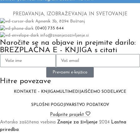
PREDAVANJA, IZOBRAŽEVANJA IN SVETOVANJE
Apnenik 3b, 8294 Boštanj
(040) 735 644
info@znanjezazivljenje.si
Naročite se na objave in prejmite darilo:
BREZPLAČNA E - KNJIGA s citati
Prevzemi e-knjižico
Hitre povezave
KONTAKT
E – KNJIGA
MULTIMEDIJA
IŠČEMO SODELAVCE
SPLOŠNI POGOJI
VARSTVO PODATKOV
Podprite projekt
Avtorsko zaščitena vsebina
Znanje za življenje
2024
Lastna
priredba
.