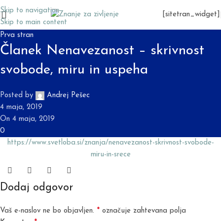
Skip to navigation
[sitetran_widget]
Skip to main content
Prva stran
Članek Nenavezanost – skrivnost
svobode, miru in uspeha
Posted by
Andrej Pešec
4 maja, 2019
On 4 maja, 2019
0
https://www.svetloba.si/znanja/nenavezanost-skrivnost-svobode-
miru-in-srece
Dodaj odgovor
*
Vaš e-naslov ne bo objavljen.
označuje zahtevana polja