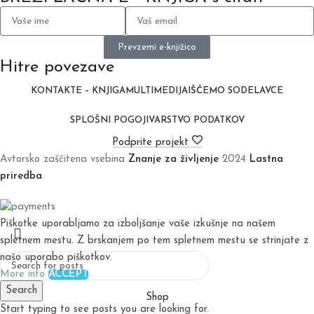
Prevzemi e-knjižico
Hitre povezave
KONTAKT
E – KNJIGA
MULTIMEDIJA
IŠČEMO SODELAVCE
SPLOŠNI POGOJI
VARSTVO PODATKOV
Podprite projekt
Avtorsko zaščitena vsebina
Znanje za življenje
2024
Lastna
priredba
.
Piškotke uporabljamo za izboljšanje vaše izkušnje na našem
spletnem mestu. Z brskanjem po tem spletnem mestu se strinjate z
našo uporabo piškotkov.
More info
ACCEPT
Search
Shop
Start typing to see posts you are looking for.