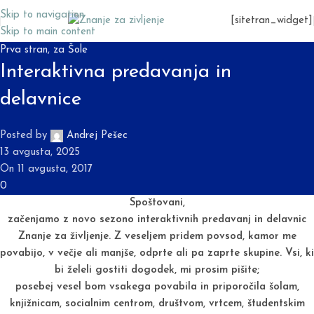
Skip to navigation
[sitetran_widget]
Skip to main content
Prva stran
,
za Šole
Interaktivna predavanja in
delavnice
Posted by
Andrej Pešec
13 avgusta, 2025
On 11 avgusta, 2017
0
Spoštovani,
začenjamo z novo sezono interaktivnih predavanj in delavnic
Znanje za življenje. Z veseljem pridem povsod, kamor me
povabijo, v večje ali manjše, odprte ali pa zaprte skupine. Vsi, ki
bi želeli gostiti dogodek, mi prosim pišite;
posebej vesel bom vsakega povabila in priporočila šolam,
knjižnicam, socialnim centrom, društvom, vrtcem, študentskim