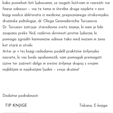
kako prenehati biti ljubosumni, se izogniti ločitvam in razrešiti vse
finese odnosov – vse te teme in številne druge najdete v novi
knjigi nosilca doktorata iz medicine, prepoznanega strokovnjaka
družinske psihologije, dr. Olega Gennadievicha Torsunova.
Dr. Torsunov zatrjuje: starodavno sveto znanje, ki nam je bilo
zaupano preko Ved, razkriva skrivnosti pristne ljubezni, ki
pomaga zgraditi harmonične odnose tako med možem in ženo
kot starši in otroki.
Avtor je v tej knjigi radodarno podelil praktične življenjske
nasvete, ki vas bodo opolnomočili, vam pomagali premagati
izzive ter zaživeti dolgo in srečno življenje skupaj s svojimi
najbližjimi in najdražjimi ljudmi – svojo družino!
Dodatne podrobnosti
TIP KNJIGE
Tiskana
,
E-knjiga