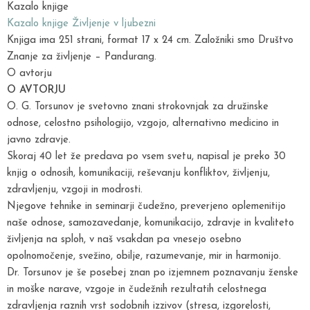
Kazalo knjige
Kazalo knjige Življenje v ljubezni
Knjiga ima 251 strani, format 17 x 24 cm. Založniki smo Društvo
Znanje za življenje – Pandurang.
O avtorju
O AVTORJU
O. G. Torsunov je svetovno znani strokovnjak za družinske
odnose, celostno psihologijo, vzgojo, alternativno medicino in
javno zdravje.
Skoraj 40 let že predava po vsem svetu, napisal je preko 30
knjig o odnosih, komunikaciji, reševanju konfliktov, življenju,
zdravljenju, vzgoji in modrosti.
Njegove tehnike in seminarji čudežno, preverjeno oplemenitijo
naše odnose, samozavedanje, komunikacijo, zdravje in kvaliteto
življenja na sploh, v naš vsakdan pa vnesejo osebno
opolnomočenje, svežino, obilje, razumevanje, mir in harmonijo.
Dr. Torsunov je še posebej znan po izjemnem poznavanju ženske
in moške narave, vzgoje in čudežnih rezultatih celostnega
zdravljenja raznih vrst sodobnih izzivov (stresa, izgorelosti,