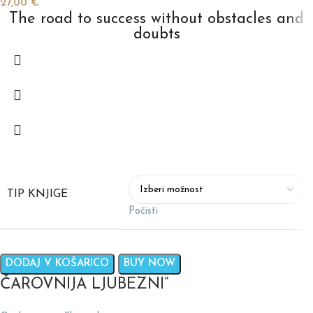
27,00
€
The road to success without obstacles and
doubts
TIP KNJIGE
Počisti
DODAJ V KOŠARICO
BUY NOW
ČAROVNIJA LJUBEZNI”