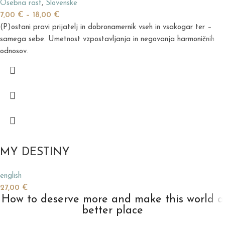
Osebna rast
,
Slovenske
7,00
€
–
18,00
€
(P)ostani pravi prijatelj in dobronamernik vseh in vsakogar ter –
samega sebe. Umetnost vzpostavljanja in negovanja harmoničnih
odnosov.
MY DESTINY
english
27,00
€
How to deserve more and make this world a
better place