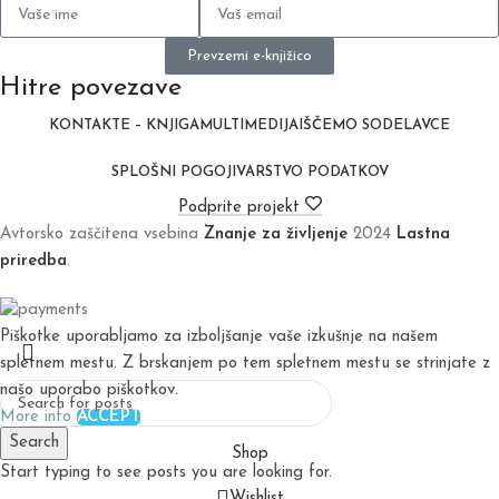
Prevzemi e-knjižico
Hitre povezave
KONTAKT
E – KNJIGA
MULTIMEDIJA
IŠČEMO SODELAVCE
SPLOŠNI POGOJI
VARSTVO PODATKOV
Podprite projekt
Avtorsko zaščitena vsebina
Znanje za življenje
2024
Lastna
priredba
.
Piškotke uporabljamo za izboljšanje vaše izkušnje na našem
spletnem mestu. Z brskanjem po tem spletnem mestu se strinjate z
našo uporabo piškotkov.
More info
ACCEPT
Search
Shop
Start typing to see posts you are looking for.
Wishlist