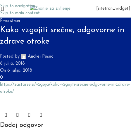
Skip to navigation
[sitetran_widget]
Skip to main content
Prva stran
Kako vzgojiti srečne, odgovorne in
zdrave otroke
Posted by
Andrej Pešec
6 julija, 2018
On 6 julija, 2018
0
https://zastarse.si/vzgoja/kako-vzgojiti-srecne-odgovorne-in-zdrave-
otroke/
Dodaj odgovor