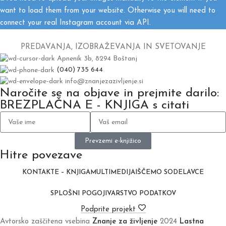
want to load them from your website. Otherwise you will need to
connect your real Instagram account via API.
PREDAVANJA, IZOBRAŽEVANJA IN SVETOVANJE
Apnenik 3b, 8294 Boštanj
(040) 735 644
info@znanjezazivljenje.si
Naročite se na objave in prejmite darilo:
BREZPLAČNA E - KNJIGA s citati
Prevzemi e-knjižico
Hitre povezave
KONTAKT
E – KNJIGA
MULTIMEDIJA
IŠČEMO SODELAVCE
SPLOŠNI POGOJI
VARSTVO PODATKOV
Podprite projekt
Avtorsko zaščitena vsebina
Znanje za življenje
2024
Lastna