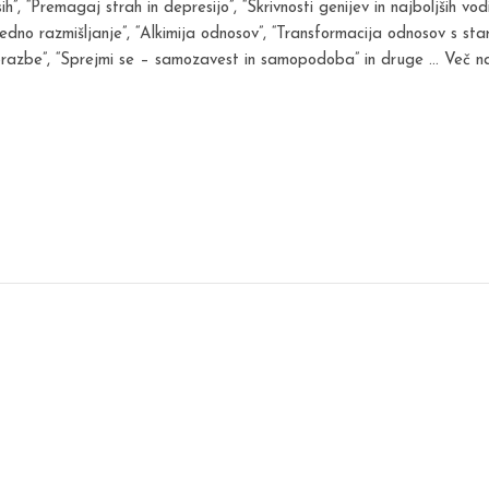
 “Premagaj strah in depresijo”, “Skrivnosti genijev in najboljših vodij
no razmišljanje”, “Alkimija odnosov”, “Transformacija odnosov s starši
obrazbe”, “Sprejmi se – samozavest in samopodoba” in druge … Več n