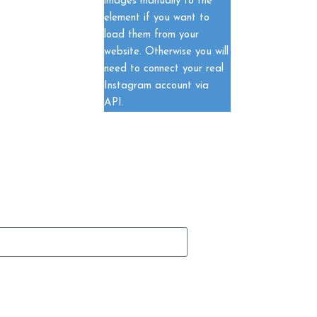
images manually to the
element if you want to
load them from your
website. Otherwise you will
need to connect your real
Instagram account via
API.