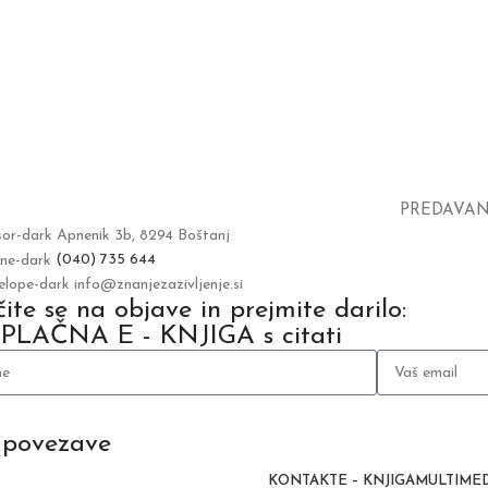
PREDAVAN
Apnenik 3b, 8294 Boštanj
(040) 735 644
info@znanjezazivljenje.si
ite se na objave in prejmite darilo:
PLAČNA E - KNJIGA s citati
 povezave
KONTAKT
E – KNJIGA
MULTIMED