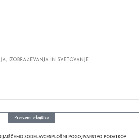
JA, IZOBRAŽEVANJA IN SVETOVANJE
Prevzemi e-knjižico
IJA
IŠČEMO SODELAVCE
SPLOŠNI POGOJI
VARSTVO PODATKOV