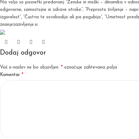
Na voljo so posnetki predavanj “Ženske in moški – dinamika v odnosih”,
odgovorne, samostojne in zdrave otroke”, “Preprosto življenje – napred
izgorelost”, “Čustva te osvobodijo ali pa pogubijo”, “Umetnost pre
znanjezazivljenje.si.
Dodaj odgovor
*
Vaš e-naslov ne bo objavljen.
označuje zahtevana polja
*
Komentar