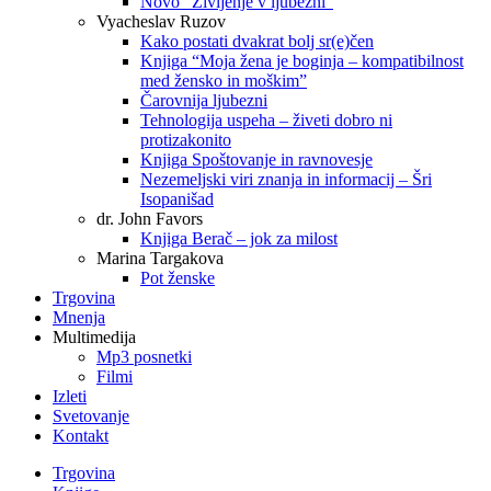
Novo “Življenje v ljubezni”
Vyacheslav Ruzov
Kako postati dvakrat bolj sr(e)čen
Knjiga “Moja žena je boginja – kompatibilnost
med žensko in moškim”
Čarovnija ljubezni
Tehnologija uspeha – živeti dobro ni
protizakonito
Knjiga Spoštovanje in ravnovesje
Nezemeljski viri znanja in informacij – Šri
Isopanišad
dr. John Favors
Knjiga Berač – jok za milost
Marina Targakova
Pot ženske
Trgovina
Mnenja
Multimedija
Mp3 posnetki
Filmi
Izleti
Svetovanje
Kontakt
Trgovina