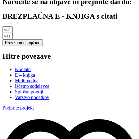
Naročite se na objave in prejmite darilo:
BREZPLAČNA E - KNJIGA s citati
Prevzemi e-knjižico
Hitre povezave
Kontakt
E – knjiga
Multimedija
Iščemo sodelavce
Splošni pogoji
Varstvo podatkov
Podprite projekt