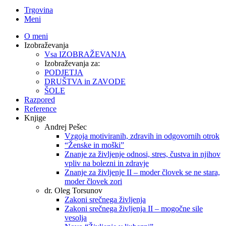
Trgovina
Meni
O meni
Izobraževanja
Vsa IZOBRAŽEVANJA
Izobraževanja za:
PODJETJA
DRUŠTVA in ZAVODE
ŠOLE
Razpored
Reference
Knjige
Andrej Pešec
Vzgoja motiviranih, zdravih in odgovornih otrok
“Ženske in moški”
Znanje za življenje odnosi, stres, čustva in njihov
vpliv na bolezni in zdravje
Znanje za življenje II – moder človek se ne stara,
moder človek zori
dr. Oleg Torsunov
Zakoni srečnega življenja
Zakoni srečnega življenja II – mogočne sile
vesolja