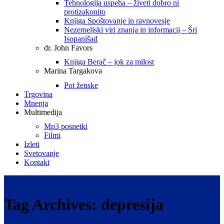
Tehnologija uspeha – živeti dobro ni
protizakonito
Knjiga Spoštovanje in ravnovesje
Nezemeljski viri znanja in informacij – Šri
Isopanišad
dr. John Favors
Knjiga Berač – jok za milost
Marina Targakova
Pot ženske
Trgovina
Mnenja
Multimedija
Mp3 posnetki
Filmi
Izleti
Svetovanje
Kontakt
Tag Archives: depresija