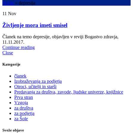
Home
»
depresija
11
Nov
Življenje mora imeti smisel
Članek na temo depresije, objavljen v reviji Bogastvo zdravja,
11.11.2017.
Continue reading
Close
Kategorije
članek
Izobraževanja za podjetja
Otroci, učitelji in starši
Predavanja za društva, zavode, ljudske univerze, knjižnice
Prva stran
Vzgoja
za društva
za podjetja
za Šole
Sveže objave