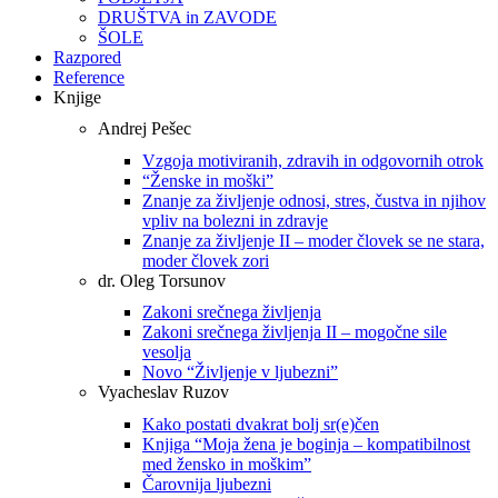
DRUŠTVA in ZAVODE
ŠOLE
Razpored
Reference
Knjige
Andrej Pešec
Vzgoja motiviranih, zdravih in odgovornih otrok
“Ženske in moški”
Znanje za življenje odnosi, stres, čustva in njihov
vpliv na bolezni in zdravje
Znanje za življenje II – moder človek se ne stara,
moder človek zori
dr. Oleg Torsunov
Zakoni srečnega življenja
Zakoni srečnega življenja II – mogočne sile
vesolja
Novo “Življenje v ljubezni”
Vyacheslav Ruzov
Kako postati dvakrat bolj sr(e)čen
Knjiga “Moja žena je boginja – kompatibilnost
med žensko in moškim”
Čarovnija ljubezni