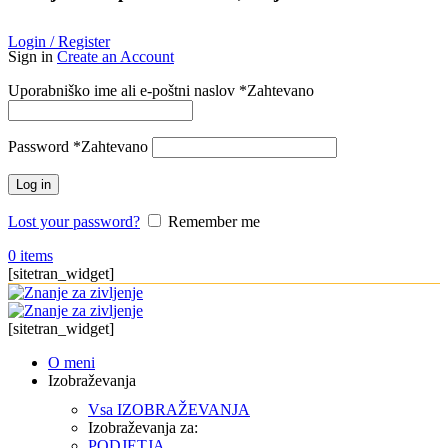
Login / Register
Sign in
Create an Account
Uporabniško ime ali e-poštni naslov
*
Zahtevano
Password
*
Zahtevano
Log in
Lost your password?
Remember me
0
items
[sitetran_widget]
[sitetran_widget]
O meni
Izobraževanja
Vsa IZOBRAŽEVANJA
Izobraževanja za:
PODJETJA