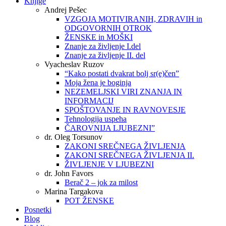
Knjige
Andrej Pešec
VZGOJA MOTIVIRANIH, ZDRAVIH in
ODGOVORNIH OTROK
ŽENSKE in MOŠKI
Znanje za življenje I.del
Znanje za življenje II. del
Vyacheslav Ruzov
“Kako postati dvakrat bolj sr(e)čen”
Moja žena je boginja
NEZEMELJSKI VIRI ZNANJA IN
INFORMACIJ
SPOŠTOVANJE IN RAVNOVESJE
Tehnologija uspeha
ČAROVNIJA LJUBEZNI”
dr. Oleg Torsunov
ZAKONI SREČNEGA ŽIVLJENJA
ZAKONI SREČNEGA ŽIVLJENJA II.
ŽIVLJENJE V LJUBEZNI
dr. John Favors
Berač 2 – jok za milost
Marina Targakova
POT ŽENSKE
Posnetki
Blog